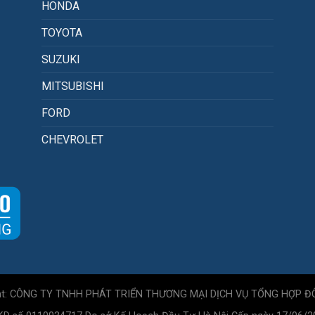
HONDA
TOYOTA
SUZUKI
MITSUBISHI
FORD
CHEVROLET
ht: CÔNG TY TNHH PHÁT TRIỂN THƯƠNG MẠI DỊCH VỤ TỔNG HỢP Đ