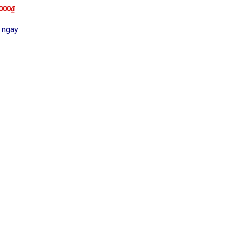
000
₫
 ngay