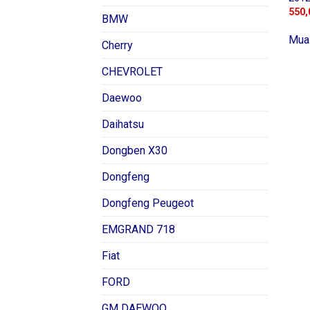
550,
BMW
Mua
Cherry
CHEVROLET
Daewoo
Daihatsu
Dongben X30
Dongfeng
Dongfeng Peugeot
EMGRAND 718
Fiat
FORD
GM DAEWOO