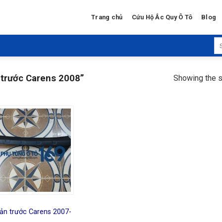
Trang chủ
Cứu Hộ Ắc Quy Ô Tô
Blog
Se
for
 trước Carens 2008”
Showing the s
ản trước Carens 2007-
2