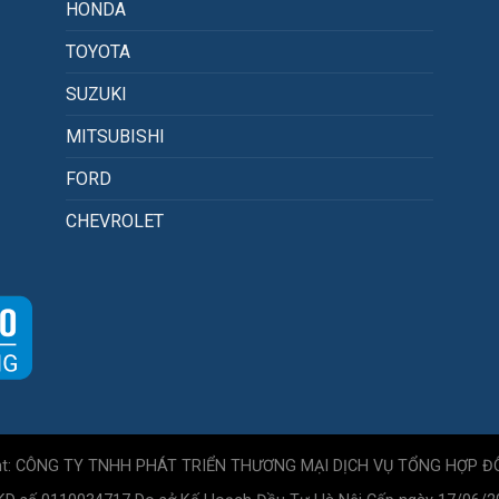
HONDA
TOYOTA
SUZUKI
MITSUBISHI
FORD
CHEVROLET
ht: CÔNG TY TNHH PHÁT TRIỂN THƯƠNG MẠI DỊCH VỤ TỔNG HỢP Đ