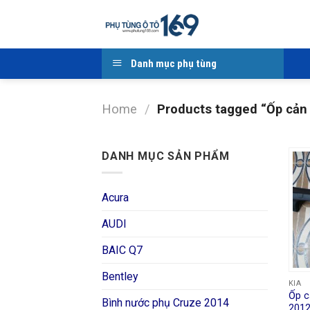
Skip
to
content
Danh mục phụ tùng
Home
/
Products tagged “Ốp cản
DANH MỤC SẢN PHẨM
Acura
AUDI
BAIC Q7
Bentley
KIA
Ốp c
Bình nước phụ Cruze 2014
201