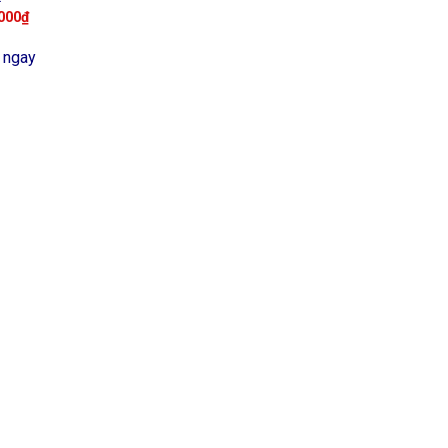
000
₫
 ngay