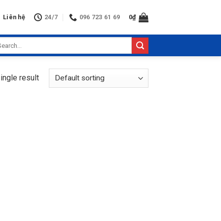
Liên hệ
24/7
096 723 61 69
0
₫
arch
:
ingle result