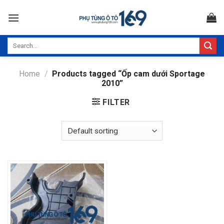
Skip
to
content
Search
for:
Home
/
Products tagged “Ốp cam dưới Sportage
2010”
FILTER