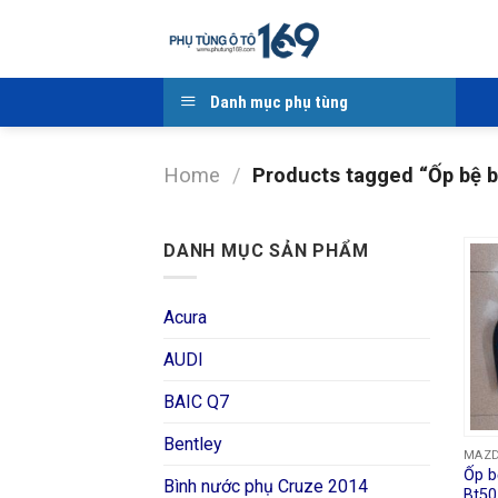
Skip
to
content
Danh mục phụ tùng
Home
/
Products tagged “Ốp bệ 
DANH MỤC SẢN PHẨM
Acura
AUDI
BAIC Q7
Bentley
MAZ
Ốp b
Bình nước phụ Cruze 2014
Bt50