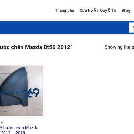
Trang chủ
Cứu Hộ Ắc Quy Ô Tô
Blog
Se
for
bước chân Mazda Bt50 2012”
Showing the s
DA
ệ bước chân Mazda
 2012 – 2018