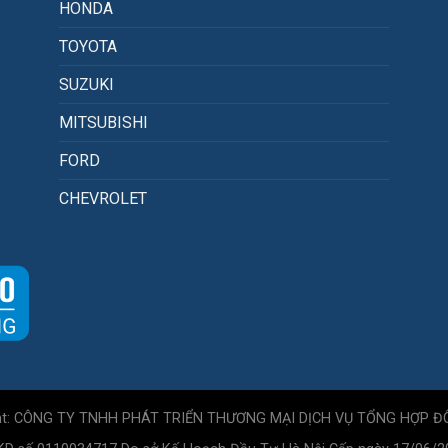
HONDA
TOYOTA
SUZUKI
MITSUBISHI
FORD
CHEVROLET
ht: CÔNG TY TNHH PHÁT TRIỂN THƯƠNG MẠI DỊCH VỤ TỔNG HỢP Đ