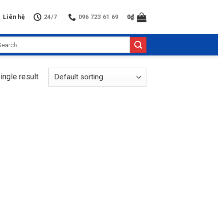
Liên hệ
24/7
096 723 61 69
0
₫
arch
:
ingle result