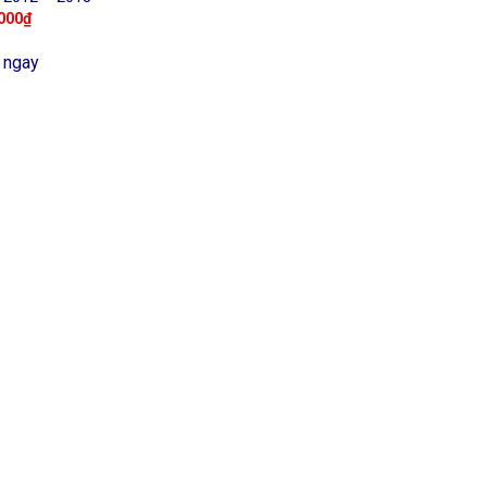
000
₫
 ngay