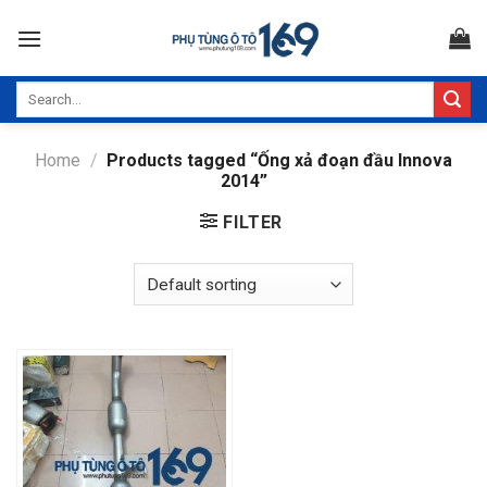
Skip
to
content
Search
for:
Home
/
Products tagged “Ống xả đoạn đầu Innova
2014”
FILTER