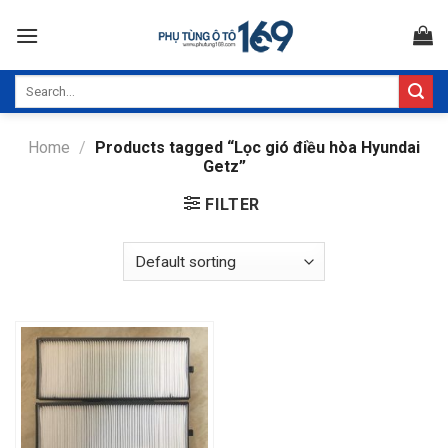
Skip
to
content
Search
for:
Home
/
Products tagged “Lọc gió điều hòa Hyundai
Getz”
FILTER