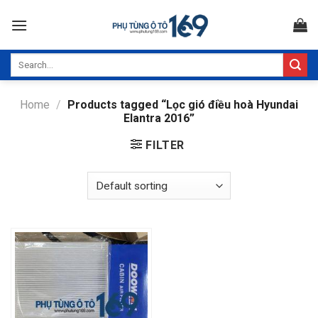
Skip
to
content
Search
for:
Home
/
Products tagged “Lọc gió điều hoà Hyundai
Elantra 2016”
FILTER