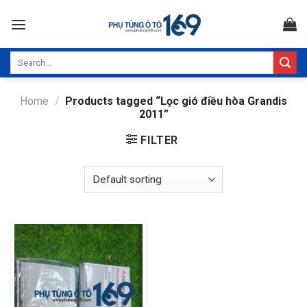
Skip
to
content
Search
for:
Home
/
Products tagged “Lọc gió điều hòa Grandis
2011”
FILTER