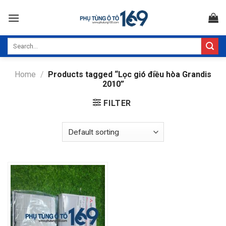
Skip
to
content
Search
for:
Home
/
Products tagged “Lọc gió điều hòa Grandis
2010”
FILTER