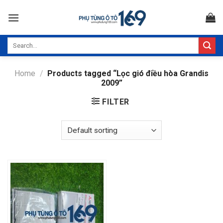
Skip
to
content
Search
for:
Home
/
Products tagged “Lọc gió điều hòa Grandis
2009”
FILTER