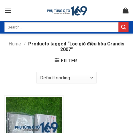
Skip
to
content
Search
for:
Home
/
Products tagged “Lọc gió điều hòa Grandis
2007”
FILTER