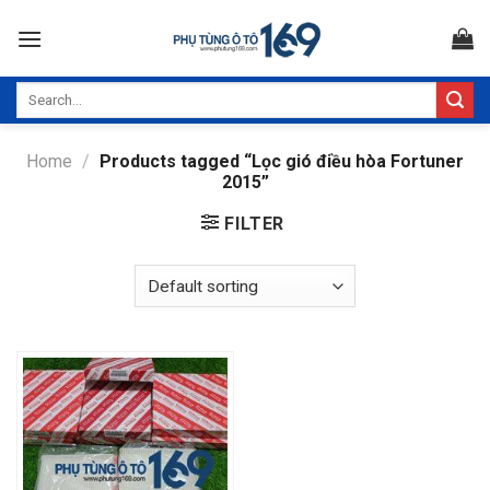
Skip
to
content
Search
for:
Home
/
Products tagged “Lọc gió điều hòa Fortuner
2015”
FILTER