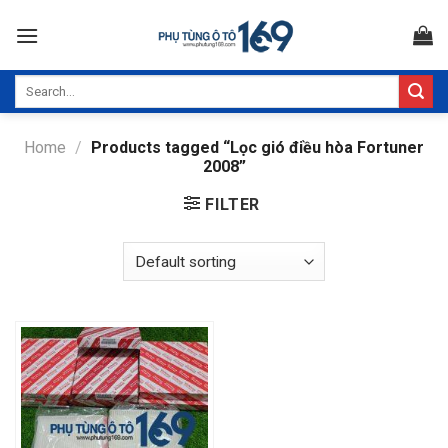
Skip
to
content
Search
for:
Home
/
Products tagged “Lọc gió điều hòa Fortuner
2008”
FILTER