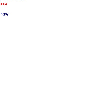
000
₫
 ngay