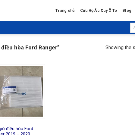
Trang chủ
Cứu Hộ Ắc Quy Ô Tô
Blog
Se
for
 điều hòa Ford Ranger”
Showing the s
gió điều hòa Ford
er 2019 – 2020