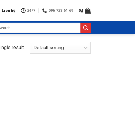
Liên hệ
24/7
096 723 61 69
0
₫
arch
:
ingle result