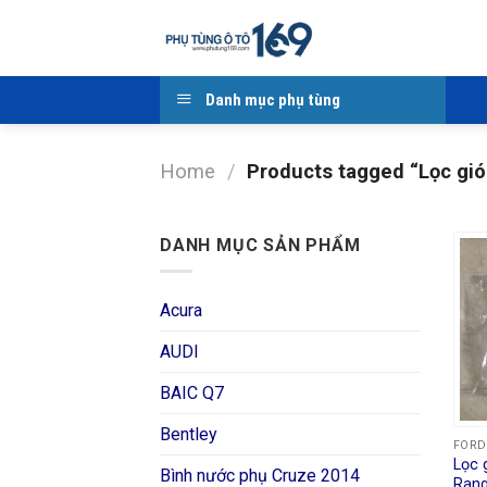
Skip
to
content
Danh mục phụ tùng
Home
/
Products tagged “Lọc gió
DANH MỤC SẢN PHẨM
Acura
AUDI
BAIC Q7
Bentley
FORD
Lọc 
Bình nước phụ Cruze 2014
Rang