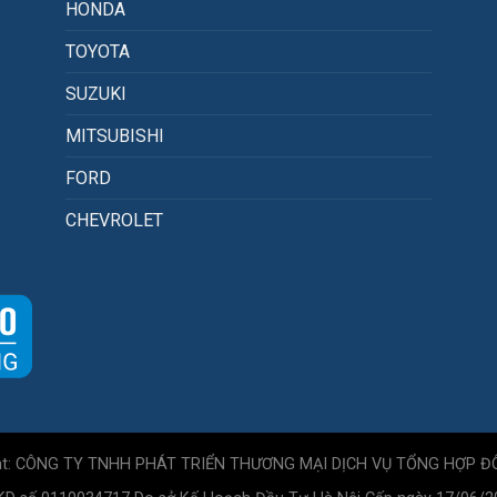
HONDA
TOYOTA
SUZUKI
MITSUBISHI
FORD
CHEVROLET
ht: CÔNG TY TNHH PHÁT TRIỂN THƯƠNG MẠI DỊCH VỤ TỔNG HỢP Đ