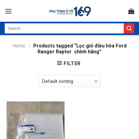
Skip
to
content
Search
for:
Home
/
Products tagged “Lọc gió điều hòa Ford
Ranger Raptor chính hãng”
FILTER