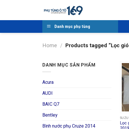
Skip
to
content
Danh mục phụ tùng
Home
/
Products tagged “Lọc gió
DANH MỤC SẢN PHẨM
Acura
AUDI
BAIC Q7
Bentley
SUZU
Lọc 
Bình nước phụ Cruze 2014
2019