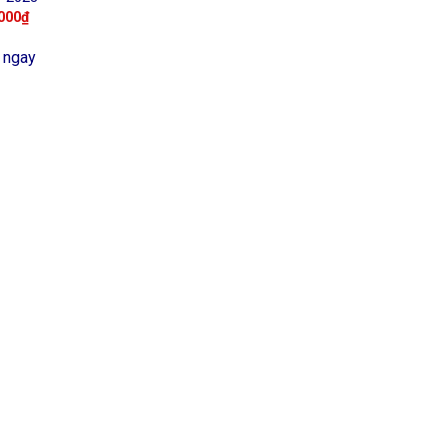
000
₫
 ngay