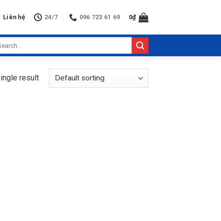
Liên hệ
24/7
096 723 61 69
0
₫
arch
:
ingle result