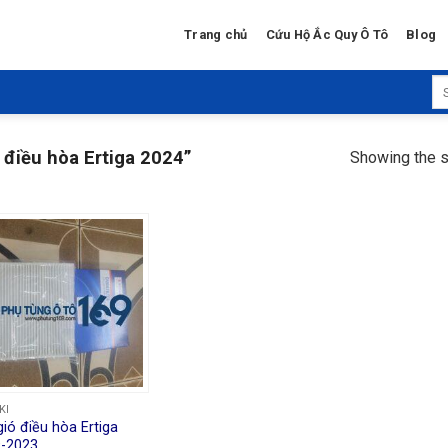
Trang chủ
Cứu Hộ Ắc Quy Ô Tô
Blog
Se
for
 điều hòa Ertiga 2024”
Showing the s
KI
gió điều hòa Ertiga
-2023