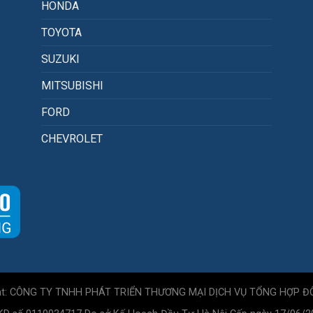
HONDA
TOYOTA
SUZUKI
MITSUBISHI
FORD
CHEVROLET
ht: CÔNG TY TNHH PHÁT TRIỂN THƯƠNG MẠI DỊCH VỤ TỔNG HỢP Đ