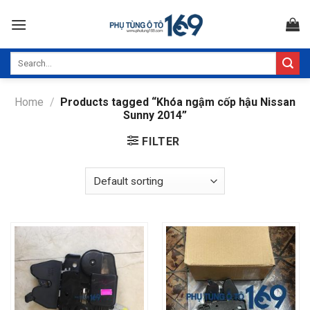
Skip
to
content
Search
for:
Home
/
Products tagged “Khóa ngậm cốp hậu Nissan
Sunny 2014”
FILTER