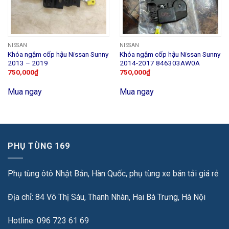
NISSAN
NISSAN
Khóa ngậm cốp hậu Nissan Sunny
Khóa ngậm cốp hậu Nissan Sunny
2013 – 2019
2014-2017 846303AW0A
750,000
₫
750,000
₫
Mua ngay
Mua ngay
PHỤ TÙNG 169
Phụ tùng ôtô Nhật Bản, Hàn Quốc, phụ tùng xe bán tải giá rẻ
Địa chỉ: 84 Võ Thị Sáu, Thanh Nhàn, Hai Bà Trưng, Hà Nội
Hotline: 096 723 61 69