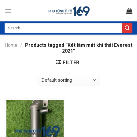
Skip
to
content
Search
for:
Home
/
Products tagged “Két làm mát khí thải Everest
2021”
FILTER