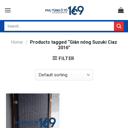
Skip
to
content
Search
for:
Home
/
Products tagged “Giàn nóng Suzuki Ciaz
2016”
FILTER