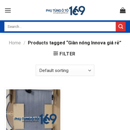
Skip
to
content
Search
for:
Home
/
Products tagged “Giàn nóng Innova giá rẻ”
FILTER