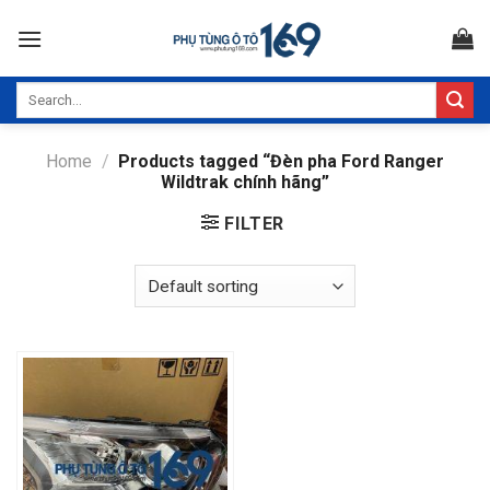
Skip
to
content
Search
for:
Home
/
Products tagged “Đèn pha Ford Ranger
Wildtrak chính hãng”
FILTER