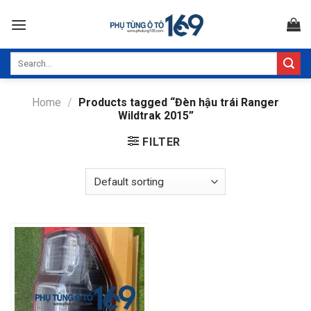
Skip
to
content
Search
for:
Home
/
Products tagged “Đèn hậu trái Ranger
Wildtrak 2015”
FILTER