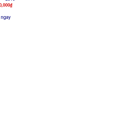
0,000
₫
 ngay