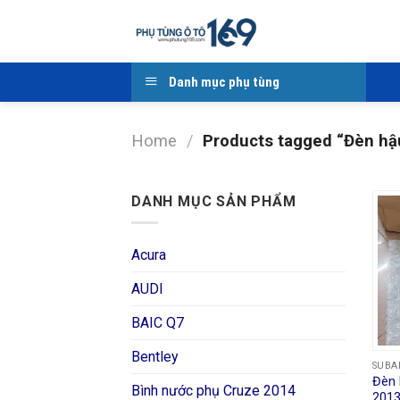
Skip
to
content
Danh mục phụ tùng
Home
/
Products tagged “Đèn hậ
DANH MỤC SẢN PHẨM
Acura
AUDI
BAIC Q7
Bentley
SUBA
Đèn 
Bình nước phụ Cruze 2014
2013