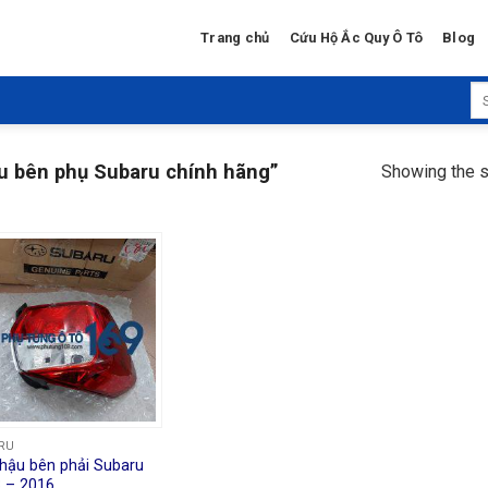
Trang chủ
Cứu Hộ Ắc Quy Ô Tô
Blog
Se
for
u bên phụ Subaru chính hãng”
Showing the s
RU
hậu bên phải Subaru
 – 2016