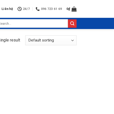
Liên hệ
24/7
096 723 61 69
0
₫
arch
:
ingle result