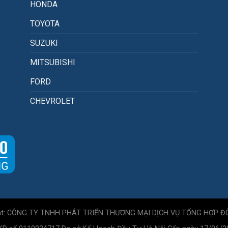
HONDA
TOYOTA
SUZUKI
MITSUBISHI
FORD
CHEVROLET
ht: CÔNG TY TNHH PHÁT TRIỂN THƯƠNG MẠI DỊCH VỤ TỔNG HỢP Đ