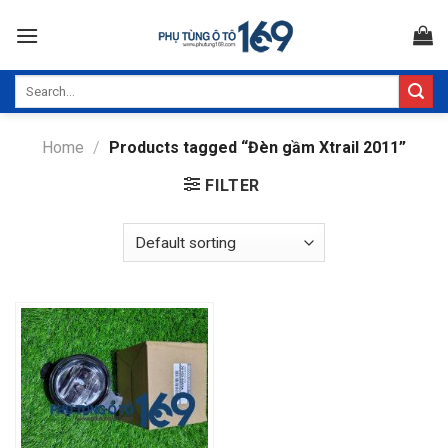
Skip
to
content
Search
for:
Home
/
Products tagged “Đèn gầm Xtrail 2011”
FILTER