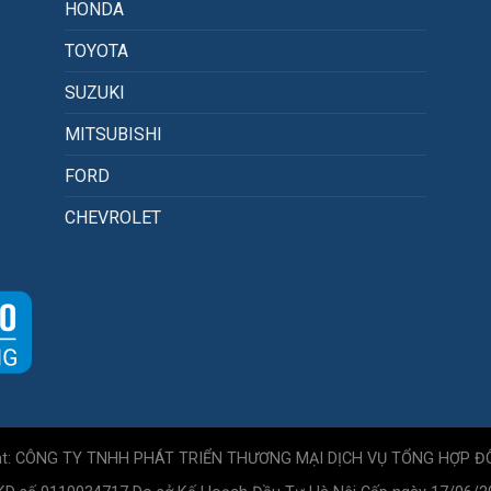
HONDA
TOYOTA
SUZUKI
MITSUBISHI
FORD
CHEVROLET
ht: CÔNG TY TNHH PHÁT TRIỂN THƯƠNG MẠI DỊCH VỤ TỔNG HỢP Đ