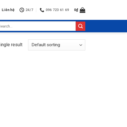
Liên hệ
24/7
096 723 61 69
0
₫
arch
:
ingle result