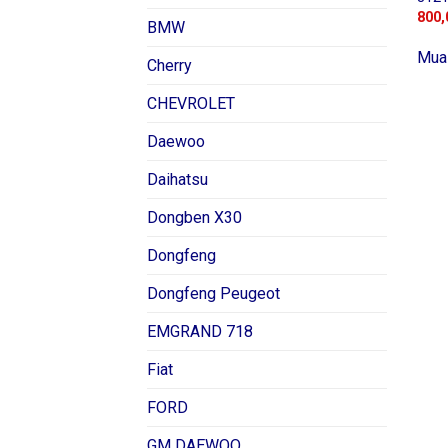
800,
BMW
Mua
Cherry
CHEVROLET
Daewoo
Daihatsu
Dongben X30
Dongfeng
Dongfeng Peugeot
EMGRAND 718
Fiat
FORD
GM DAEWOO