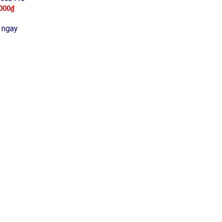
000
₫
 ngay