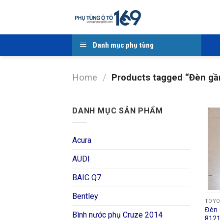
Skip
to
content
Danh mục phụ tùng
Home
/
Products tagged “Đèn gầ
DANH MỤC SẢN PHẨM
Acura
AUDI
BAIC Q7
Bentley
TOY
Đèn 
Bình nước phụ Cruze 2014
812