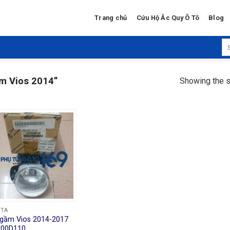
Trang chủ
Cứu Hộ Ắc Quy Ô Tô
Blog
Se
for
m Vios 2014”
Showing the s
OTA
gầm Vios 2014-2017
100D110