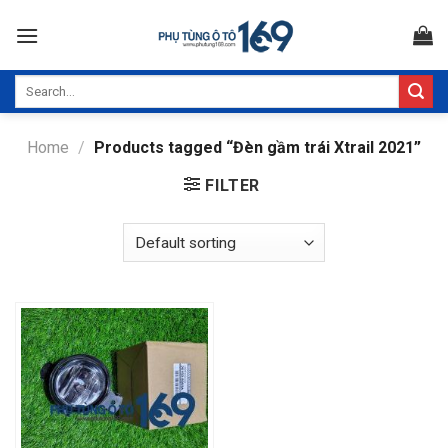
Skip
to
content
Search
for:
Home
/
Products tagged “Đèn gầm trái Xtrail 2021”
FILTER