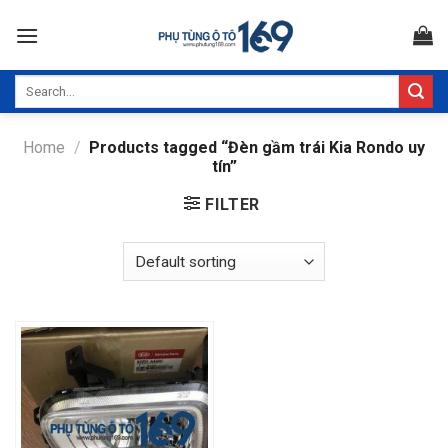
Skip
to
content
Search
for:
Home
/
Products tagged “Đèn gầm trái Kia Rondo uy
tín”
FILTER