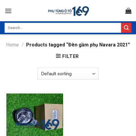
Skip
to
content
Search
for:
Home
/
Products tagged “Đèn gầm phụ Navara 2021”
FILTER