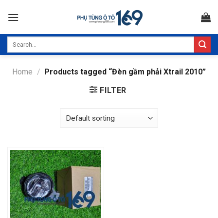
Skip
to
content
Search
for:
Home
/
Products tagged “Đèn gầm phải Xtrail 2010”
FILTER