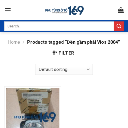
Skip
to
content
Search
for:
Home
/
Products tagged “Đèn gầm phải Vios 2004”
FILTER