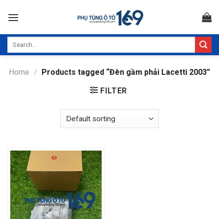
Skip
to
content
Search
for:
Home
/
Products tagged “Đèn gầm phải Lacetti 2003”
FILTER