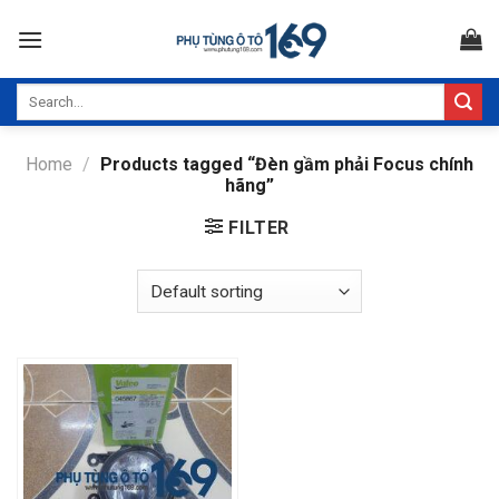
Skip
to
content
Search
for:
Home
/
Products tagged “Đèn gầm phải Focus chính
hãng”
FILTER