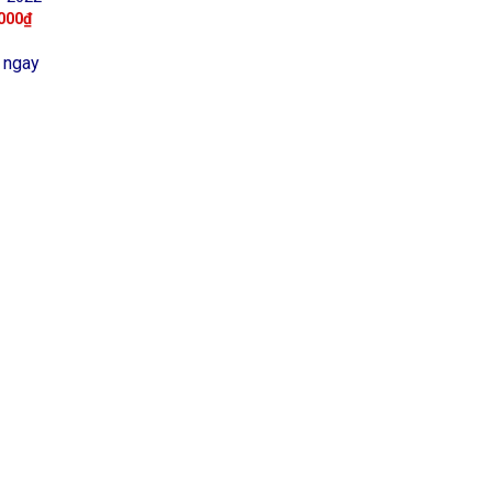
000
₫
 ngay