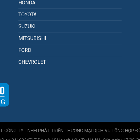
HONDA
TOYOTA
SUZUKI
MITSUBISHI
FORD
CHEVROLET
ht: CÔNG TY TNHH PHÁT TRIỂN THƯƠNG MẠI DỊCH VỤ TỔNG HỢP Đ