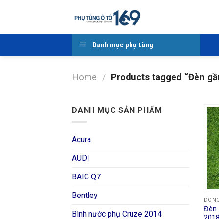
Skip
to
content
Danh mục phụ tùng
Home
/
Products tagged “Đèn gầ
DANH MỤC SẢN PHẨM
Acura
AUDI
BAIC Q7
Bentley
DON
Đèn 
Bình nước phụ Cruze 2014
2018