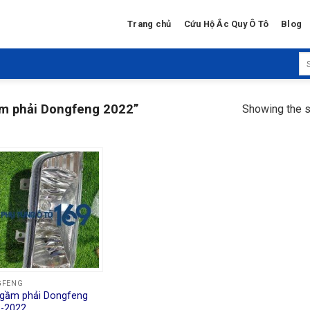
Trang chủ
Cứu Hộ Ắc Quy Ô Tô
Blog
Se
for
m phải Dongfeng 2022”
Showing the s
GFENG
gầm phải Dongfeng
-2022