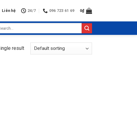
Liên hệ
24/7
096 723 61 69
0
₫
arch
:
ingle result