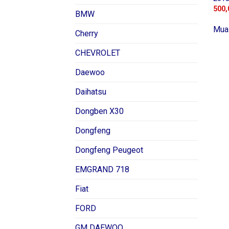
500,
BMW
Mua
Cherry
CHEVROLET
Daewoo
Daihatsu
Dongben X30
Dongfeng
Dongfeng Peugeot
EMGRAND 718
Fiat
FORD
GM DAEWOO