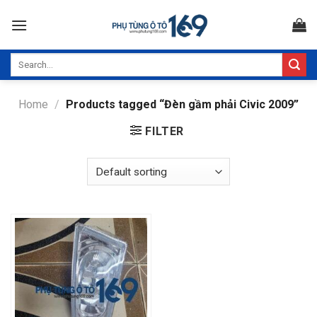
Skip
to
content
Search
for:
Home
/
Products tagged “Đèn gầm phải Civic 2009”
FILTER