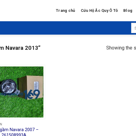
Trang chủ
Cứu Hộ Ắc Quy Ô Tô
Blog
Se
for
m Navara 2013”
Showing the s
AN
gầm Navara 2007 –
0 261508993A