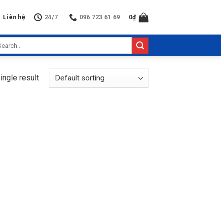
Liên hệ
24/7
096 723 61 69
0
₫
arch
:
ingle result