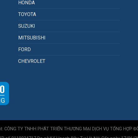
HONDA
TOYOTA
SUZUKI
MITSUBISHI
FORD
CHEVROLET
ht: CÔNG TY TNHH PHÁT TRIỂN THƯƠNG MẠI DỊCH VỤ TỔNG HỢP Đ