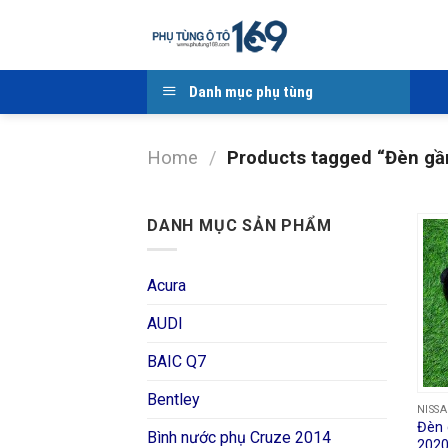
Skip
to
content
Danh mục phụ tùng
Home
/
Products tagged “Đèn gầ
DANH MỤC SẢN PHẨM
Acura
AUDI
BAIC Q7
Bentley
NISS
Đèn 
Bình nước phụ Cruze 2014
202