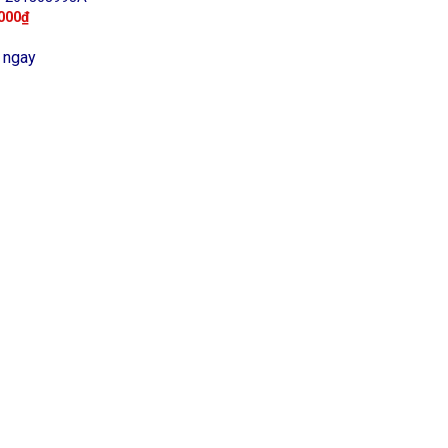
000
₫
 ngay