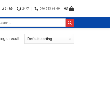
Liên hệ
24/7
096 723 61 69
0
₫
arch
:
ingle result