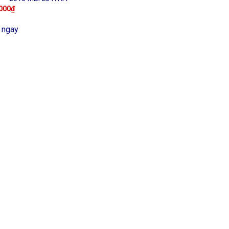
000
₫
 ngay