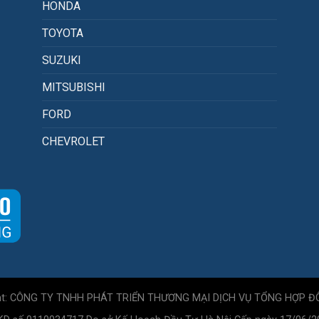
HONDA
TOYOTA
SUZUKI
MITSUBISHI
FORD
CHEVROLET
ht: CÔNG TY TNHH PHÁT TRIỂN THƯƠNG MẠI DỊCH VỤ TỔNG HỢP Đ