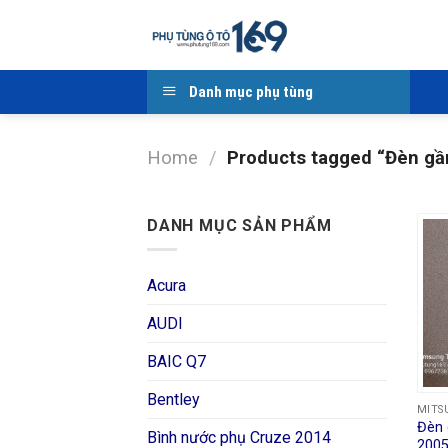
Skip
to
content
Danh mục phụ tùng
Home
/
Products tagged “Đèn gầm
DANH MỤC SẢN PHẨM
Acura
AUDI
BAIC Q7
Bentley
MITS
Đèn 
Bình nước phụ Cruze 2014
2005