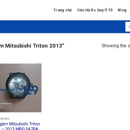
Trang chủ
Cứu Hộ Ắc Quy Ô Tô
Blog
Se
for
 Mitsubishi Triton 2013”
Showing the s
UBISHI
gầm Mitsubishi Triton
 – 2013 MBFL047RA