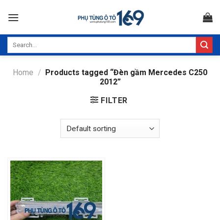
Skip
to
content
Search
for:
Home
/
Products tagged “Đèn gầm Mercedes C250
2012”
FILTER