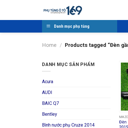
Skip
to
content
Danh mục phụ tùng
Home
/
Products tagged “Đèn gầ
DANH MỤC SẢN PHẨM
Acura
AUDI
BAIC Q7
Bentley
MAZ
Đèn 
Bình nước phụ Cruze 2014
2015