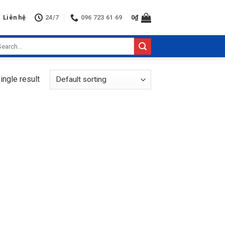
Liên hệ
24/7
096 723 61 69
0
₫
arch
:
ingle result