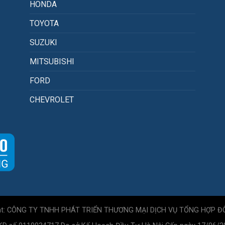
HONDA
TOYOTA
SUZUKI
MITSUBISHI
FORD
CHEVROLET
ht: CÔNG TY TNHH PHÁT TRIỂN THƯƠNG MẠI DỊCH VỤ TỔNG HỢP Đ