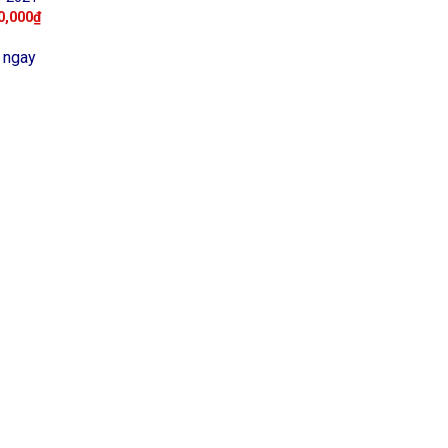
0,000
₫
 ngay