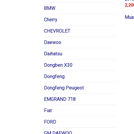
2,20
BMW
Mua
Cherry
CHEVROLET
Daewoo
Daihatsu
Dongben X30
Dongfeng
Dongfeng Peugeot
EMGRAND 718
Fiat
FORD
GM DAEWOO