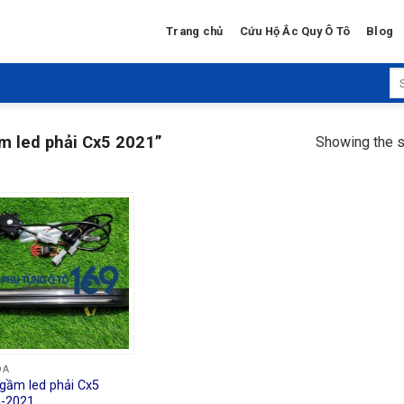
Trang chủ
Cứu Hộ Ắc Quy Ô Tô
Blog
Se
for
m led phải Cx5 2021”
Showing the s
DA
gầm led phải Cx5
-2021