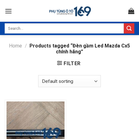
Skip
to
content
Search
for:
Home
/
Products tagged “Đèn gầm Led Mazda Cx5
chính hãng”
FILTER