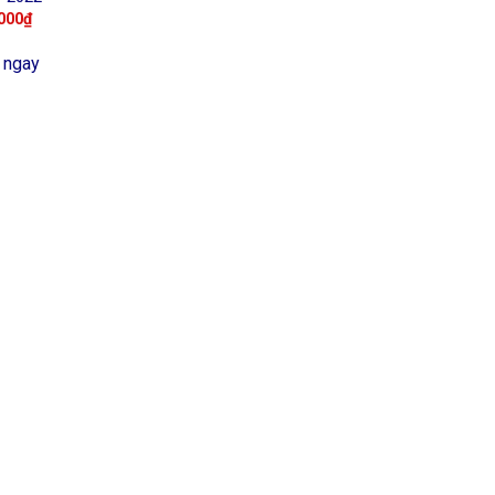
000
₫
 ngay