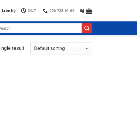
Liên hệ
24/7
096 723 61 69
0
₫
arch
:
ingle result