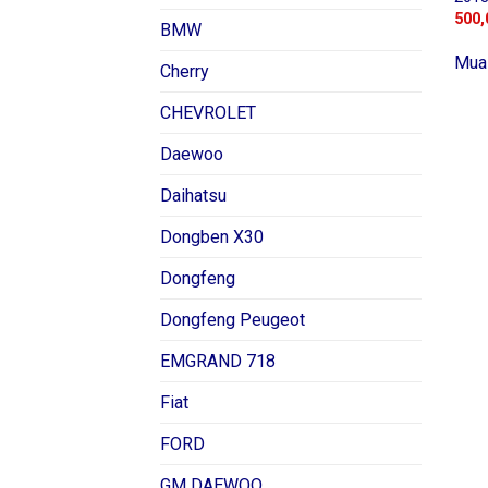
500,
BMW
Mua
Cherry
CHEVROLET
Daewoo
Daihatsu
Dongben X30
Dongfeng
Dongfeng Peugeot
EMGRAND 718
Fiat
FORD
GM DAEWOO