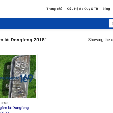
Trang chủ
Cứu Hộ Ắc Quy Ô Tô
Blog
Se
for
m lái Dongfeng 2018”
Showing the s
GFENG
gầm lái Dongfeng
-2022