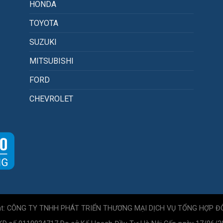
HONDA
TOYOTA
SUZUKI
MITSUBISHI
FORD
CHEVROLET
ht: CÔNG TY TNHH PHÁT TRIỂN THƯƠNG MẠI DỊCH VỤ TỔNG HỢP Đ