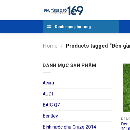
Skip
to
content
Danh mục phụ tùng
Home
/
Products tagged “Đèn gầ
DANH MỤC SẢN PHẨM
Acura
AUDI
BAIC Q7
Bentley
DON
Đèn 
Bình nước phụ Cruze 2014
2018