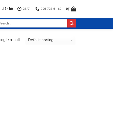
Liên hệ
24/7
096 723 61 69
0
₫
arch
:
ingle result