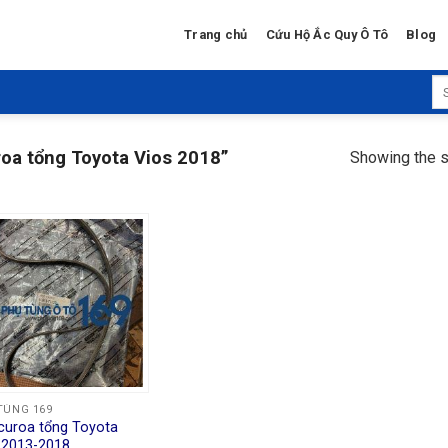
Trang chủ
Cứu Hộ Ắc Quy Ô Tô
Blog
Se
for
oa tổng Toyota Vios 2018”
Showing the s
TÙNG 169
curoa tổng Toyota
 2013-2018