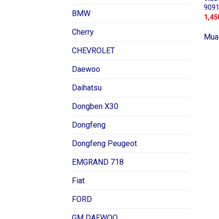
909
BMW
1,45
Cherry
Mua
CHEVROLET
Daewoo
Daihatsu
Dongben X30
Dongfeng
Dongfeng Peugeot
EMGRAND 718
Fiat
FORD
GM DAEWOO