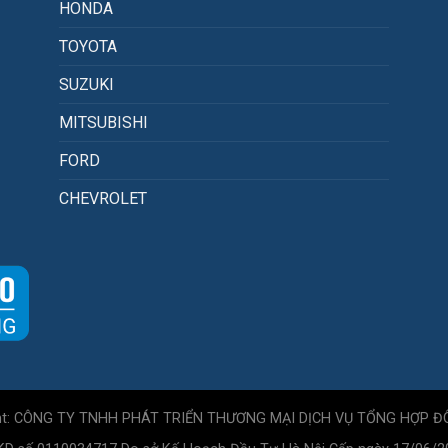
HONDA
TOYOTA
SUZUKI
MITSUBISHI
FORD
CHEVROLET
ht: CÔNG TY TNHH PHÁT TRIỂN THƯƠNG MẠI DỊCH VỤ TỔNG HỢP Đ