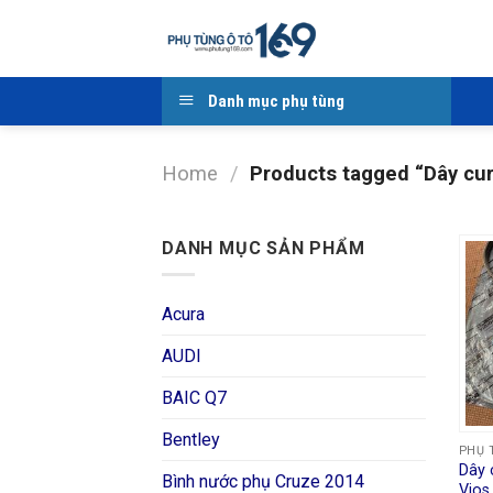
Skip
to
content
Danh mục phụ tùng
Home
/
Products tagged “Dây cur
DANH MỤC SẢN PHẨM
Acura
AUDI
BAIC Q7
Bentley
PHỤ 
Dây 
Bình nước phụ Cruze 2014
Vios