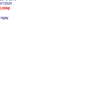
16T2029
0,000
₫
 ngay