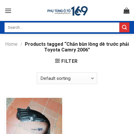
Skip
to
content
Search
for:
Home
/
Products tagged “Chắn bùn lòng dè trước phải
Toyota Camry 2006”
FILTER