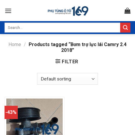
Skip
to
content
Search
for:
Home
/
Products tagged “Bơm trợ lực lái Camry 2.4
2018”
FILTER
-43%