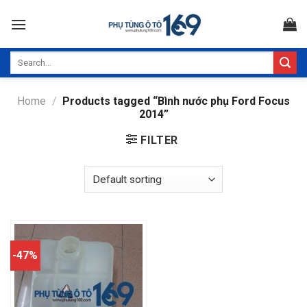
Skip
to
content
Search
for:
Home
/
Products tagged “Bình nước phụ Ford Focus
2014”
FILTER
-47%