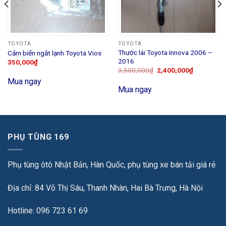
TOYOTA
TOYOTA
Thước lái Toyota Innova 2006 –
Cảm biến ngắt lạnh Toyota Vios
2016
350,000
₫
3,500,000
₫
2,400,000
₫
Mua ngay
Mua ngay
PHỤ TÙNG 169
Phụ tùng ôtô Nhật Bản, Hàn Quốc, phụ tùng xe bán tải giá rẻ
Địa chỉ: 84 Võ Thị Sáu, Thanh Nhàn, Hai Bà Trưng, Hà Nội
Hotline: 096 723 61 69