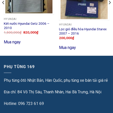
HYUNDAI
Két nước Hyundai Getz 2006 –
HYUNDAI
2010
Lọc gió điều hòa Hyundai Starex
1,500,000
₫
820,000
₫
2007 – 2016
200,000
₫
Mua ngay
Mua ngay
PHỤ TÙNG 169
Phụ tùng ôtô Nhật Bản, Hàn Quốc, phụ tùng xe bán tải giá rẻ
Địa chỉ: 84 Võ Thị Sáu, Thanh Nhàn, Hai Bà Trưng, Hà Nội
Hotline: 096 723 61 69