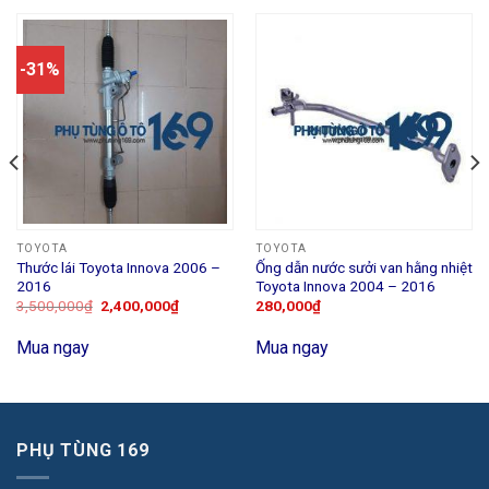
-31%
TOYOTA
TOYOTA
Thước lái Toyota Innova 2006 –
Ống dẫn nước sưởi van hằng nhiệt
2016
Toyota Innova 2004 – 2016
3,500,000
₫
2,400,000
₫
280,000
₫
Mua ngay
Mua ngay
PHỤ TÙNG 169