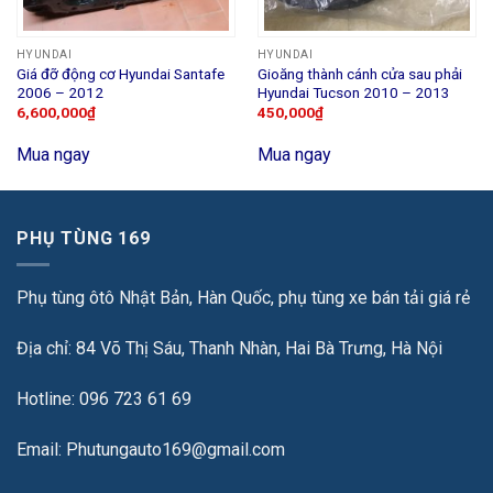
HYUNDAI
HYUNDAI
Giá đỡ động cơ Hyundai Santafe
Gioăng thành cánh cửa sau phải
2006 – 2012
Hyundai Tucson 2010 – 2013
6,600,000
₫
450,000
₫
Mua ngay
Mua ngay
PHỤ TÙNG 169
Phụ tùng ôtô Nhật Bản, Hàn Quốc, phụ tùng xe bán tải giá rẻ
Địa chỉ: 84 Võ Thị Sáu, Thanh Nhàn, Hai Bà Trưng, Hà Nội
Hotline: 096 723 61 69
Email: Phutungauto169@gmail.com