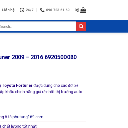
Liên hệ
24/7
096 723 61 69
0
₫
arch
:
uner 2009 – 2016 692050D080
 Toyota Fortuner
được dùng cho các đời xe
ập khẩu chính hãng giá rẻ nhất thị trường auto
ng ô tô
phutung169.com
à chất lượng tốt nhất!