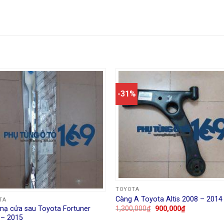
-31%
TOYOTA
Càng A Toyota Altis 2008 – 2014
TA
mạ cửa sau Toyota Fortuner
1,300,000
₫
900,000
₫
 – 2015