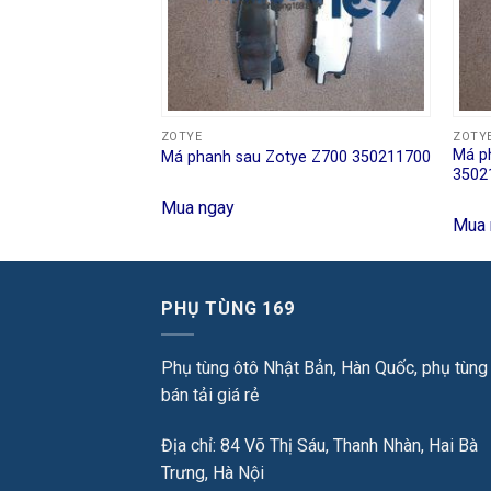
ZOTYE
ZOTY
Má p
c Zotye T700
Má phanh sau Zotye Z700 350211700
3502
Mua ngay
Mua 
PHỤ TÙNG 169
Phụ tùng ôtô Nhật Bản, Hàn Quốc, phụ tùng
bán tải giá rẻ
Địa chỉ: 84 Võ Thị Sáu, Thanh Nhàn, Hai Bà
Trưng, Hà Nội