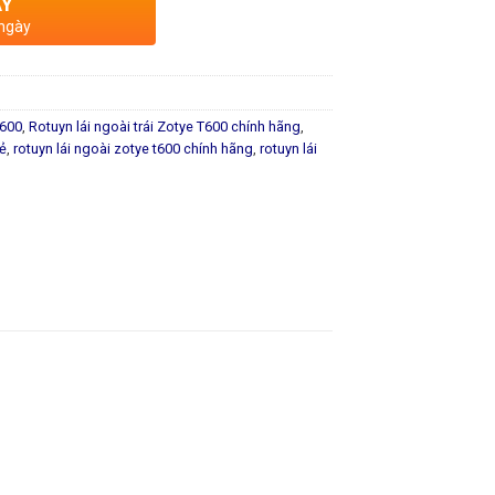
AY
 ngày
t600
,
Rotuyn lái ngoài trái Zotye T600 chính hãng
,
rẻ
,
rotuyn lái ngoài zotye t600 chính hãng
,
rotuyn lái