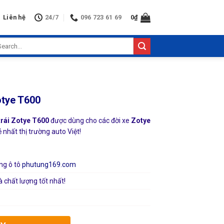
Liên hệ
24/7
096 723 61 69
0
₫
arch
:
otye T600
 trái Zotye T600
được dùng cho các đời xe
Zotye
nhất thị trường auto Việt!
ng ô tô
phutung169.com
à chất lượng tốt nhất!