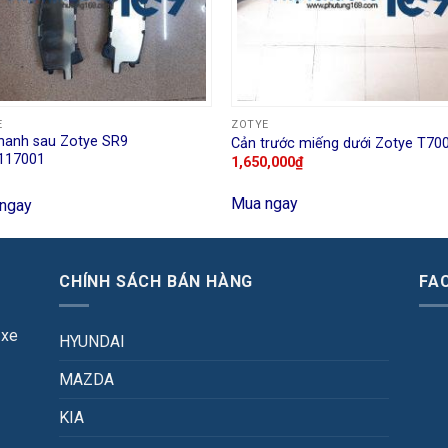
E
ZOTYE
hanh sau Zotye SR9
Cản trước miếng dưới Zotye T70
117001
1,650,000
₫
Mua ngay
ngay
CHÍNH SÁCH BÁN HÀNG
FA
 xe
HYUNDAI
MAZDA
KIA