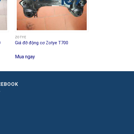
ZOTYE
0
Giá đỡ động cơ Zotye T700
Mua ngay
CEBOOK