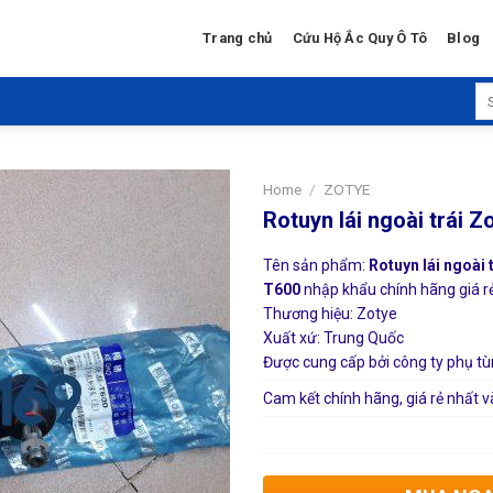
Trang chủ
Cứu Hộ Ắc Quy Ô Tô
Blog
Se
for
Home
/
ZOTYE
Rotuyn lái ngoài trái Z
Tên sản phẩm:
Rotuyn lái ngoài
T600
nhập khẩu chính hãng giá rẻ 
Thương hiệu: Zotye
Xuất xứ: Trung Quốc
Được cung cấp bởi công ty phụ tù
Cam kết chính hãng, giá rẻ nhất v